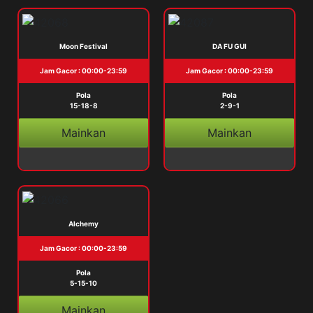
Super Awesome
Glorious Kingdom
Jam Gacor : 00:00-23:59
Jam Gacor : 00:00-23:59
Pola
Pola
14-15-15
15-4-12
Mainkan
Mainkan
95%
75%
Challenge Golden Pig
FORTUNE GOD
Jam Gacor : 00:00-23:59
Jam Gacor : 00:00-23:59