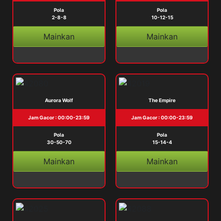
Rich & Happy
Chef Husky
Jam Gacor : 00:00-23:59
Jam Gacor : 00:00-23:59
Pola
Pola