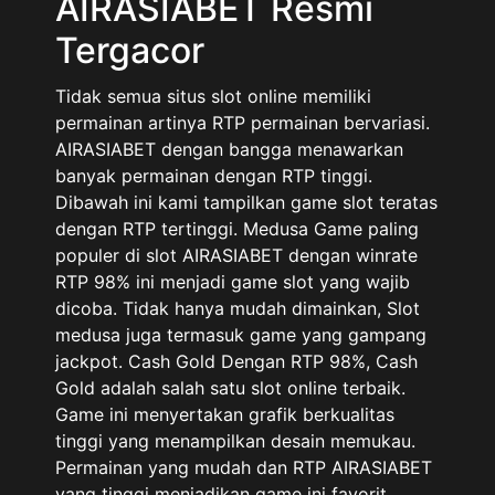
Moon Festival
DA FU GUI
Jam Gacor : 00:00-23:59
Jam Gacor : 00:00-23:59
Pola
Pola
15-18-8
2-9-1
Mainkan
Mainkan
99%
91%